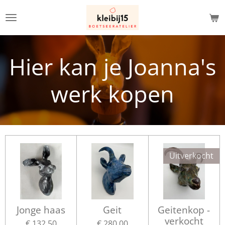
Ga
direct
naar
de
Hier kan je Joanna's
hoofdinhoud
werk kopen
Uitverkocht
Jonge haas
Geit
Geitenkop -
verkocht
€ 132,50
€ 280,00